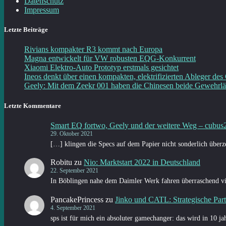
Datenschutz
Impressum
Letzte Beiträge
Rivians kompakter R3 kommt nach Europa
Magna entwickelt für VW robusten EQG-Konkurrent
Xiaomi Elektro-Auto Prototyp erstmals gesichtet
Ineos denkt über einen kompakten, elektrifizierten Ableger des
Geely: Mit dem Zeekr 001 haben die Chinesen beide Gewehrlä
Letzte Kommentare
Smart EQ fortwo, Geely und der weitere Weg – cubus
29. Oktober 2021
[…] klingen die Specs auf dem Papier nicht sonderlich übe
Robitu
zu
Nio: Marktstart 2022 in Deutschland
22. September 2021
In Böblingen nahe dem Daimler Werk fahren überraschend vi
PancakePrincess
zu
Jinko und CATL: Strategische Part
4. September 2021
sps ist für mich ein absoluter gamechanger: das wird in 10 ja