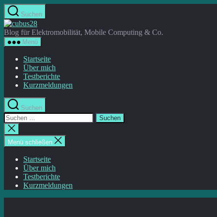
Direkt
Suchen
zum
cubus28
Inhalt
Blog für Elektromobilität, Mobile Computing & Co.
wechseln
Menü
Startseite
Über mich
Testberichte
Kurzmeldungen
Suchen
Suche
nach:
Suche
schließen
Menü schließen
Startseite
Über mich
Testberichte
Kurzmeldungen