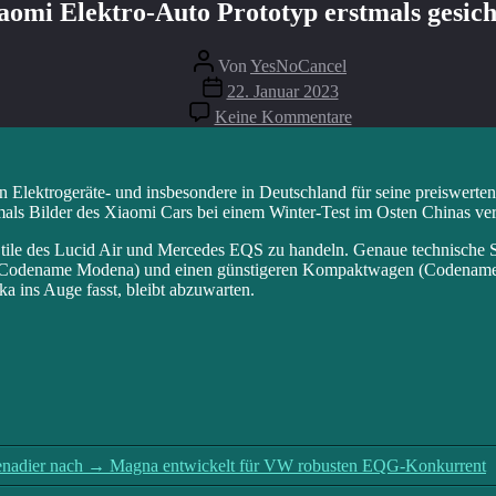
aomi Elektro-Auto Prototyp erstmals gesich
Beitragsautor
Von
YesNoCancel
Beitragsdatum
22. Januar 2023
zu
Keine Kommentare
Xiaomi
Elektro-
Auto
Prototyp
n Elektrogeräte- und insbesondere in Deutschland für seine preiswerte
erstmals
als Bilder des Xiaomi Cars bei einem Winter-Test im Osten Chinas verö
gesichtet
Stile des Lucid Air und Mercedes EQS zu handeln. Genaue technische Sp
 (Codename Modena) und einen günstigeren Kompaktwagen (Codename Le
a ins Auge fasst, bleibt abzuwarten.
enadier nach
→
Magna entwickelt für VW robusten EQG-Konkurrent