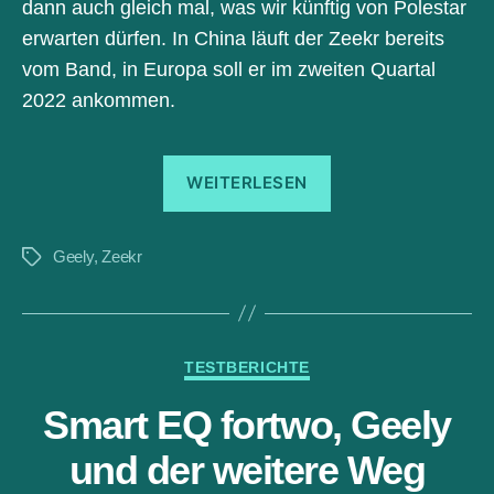
dann auch gleich mal, was wir künftig von Polestar
erwarten dürfen. In China läuft der Zeekr bereits
vom Band, in Europa soll er im zweiten Quartal
2022 ankommen.
„Geely:
WEITERLESEN
Mit
dem
Geely
,
Zeekr
Zeekr
Schlagwörter
001
haben
die
Kategorien
TESTBERICHTE
Chinesen
beide
Smart EQ fortwo, Geely
Gewehrläufe
und der weitere Weg
durchgeladen“