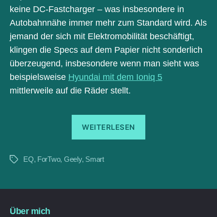
keine DC-Fastcharger – was insbesondere in
Autobahnnähe immer mehr zum Standard wird. Als
jemand der sich mit Elektromobilität beschäftigt,
klingen die Specs auf dem Papier nicht sonderlich
überzeugend, insbesondere wenn man sieht was
beispielsweise
Hyundai mit dem Ioniq 5
mittlerweile auf die Räder stellt.
„Smart
WEITERLESEN
EQ
fortwo,
EQ
,
ForTwo
,
Geely
,
Smart
Geely
Schlagwörter
und
der
weitere
Über mich
Weg“