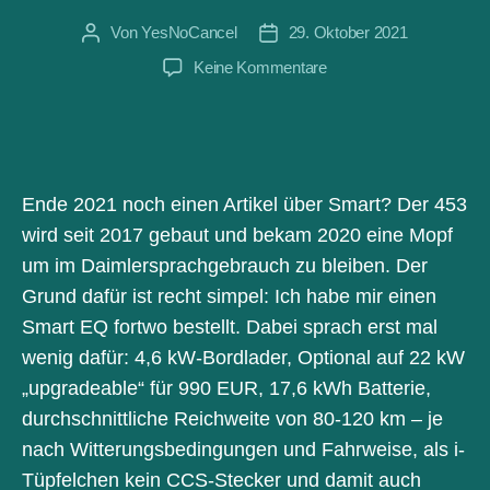
Von
YesNoCancel
29. Oktober 2021
Beitragsautor
Beitragsdatum
zu
Keine Kommentare
Smart
EQ
fortwo,
Geely
und
Ende 2021 noch einen Artikel über Smart? Der 453
der
wird seit 2017 gebaut und bekam 2020 eine Mopf
weitere
Weg
um im Daimlersprachgebrauch zu bleiben. Der
Grund dafür ist recht simpel: Ich habe mir einen
Smart EQ fortwo bestellt. Dabei sprach erst mal
wenig dafür: 4,6 kW-Bordlader, Optional auf 22 kW
„upgradeable“ für 990 EUR, 17,6 kWh Batterie,
durchschnittliche Reichweite von 80-120 km – je
nach Witterungsbedingungen und Fahrweise, als i-
Tüpfelchen kein CCS-Stecker und damit auch