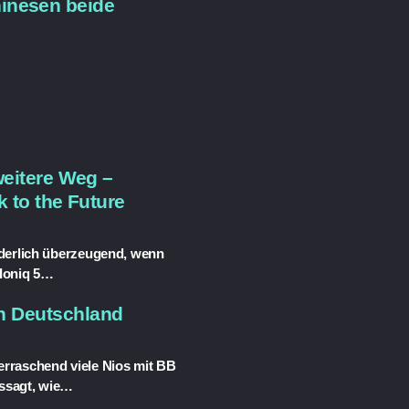
hinesen beide
weitere Weg –
k to the Future
nderlich überzeugend, wenn
 Ioniq 5…
in Deutschland
rraschend viele Nios mit BB
ssagt, wie…