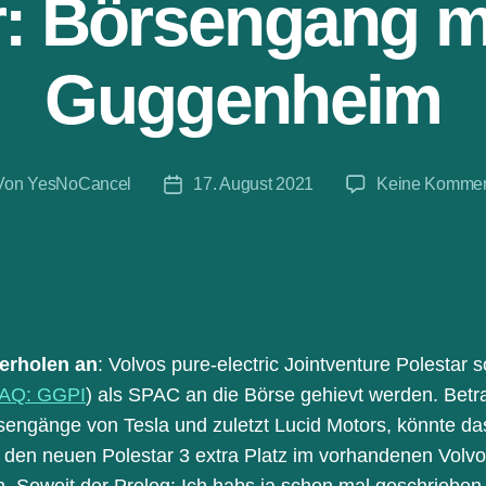
r: Börsengang m
Guggenheim
Von
YesNoCancel
17. August 2021
Keine Kommen
tragsautor
Beitragsdatum
erholen an
: Volvos pure-electric Jointventure Polestar s
AQ: GGPI
) als SPAC an die Börse gehievt werden. Betr
rsengänge von Tesla und zuletzt Lucid Motors, könnte d
r den neuen Polestar 3 extra Platz im vorhandenen Volv
n. Soweit der Prolog: Ich habs ja schon mal geschrieben