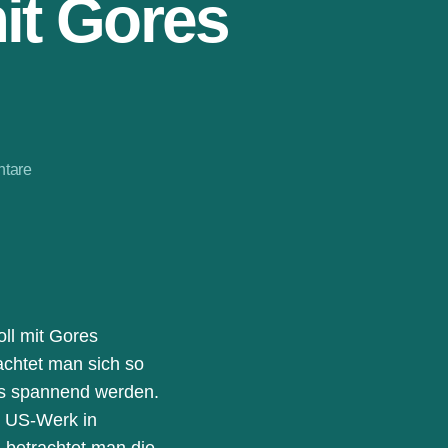
it Gores
zu
tare
Polestar:
Börsengang
mit
Gores
Guggenheim
oll mit Gores
achtet man sich so
as spannend werden.
o US-Werk in
, betrachtet man die