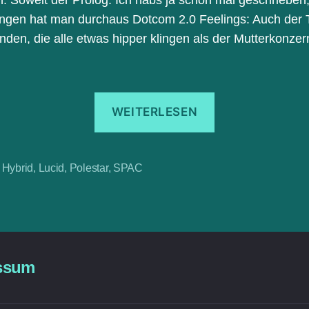
ngen hat man durchaus Dotcom 2.0 Feelings: Auch der T
en, die alle etwas hipper klingen als der Mutterkonzer
„Polestar:
WEITERLESEN
Börsengang
mit
Gores
,
Hybrid
,
Lucid
,
Polestar
,
SPAC
rter
Guggenheim“
ssum