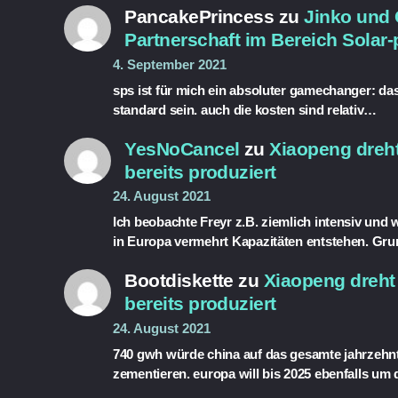
PancakePrincess
zu
Jinko und 
Partnerschaft im Bereich Solar-
4. September 2021
sps ist für mich ein absoluter gamechanger: das 
standard sein. auch die kosten sind relativ…
YesNoCancel
zu
Xiaopeng dreht
bereits produziert
24. August 2021
Ich beobachte Freyr z.B. ziemlich intensiv und w
in Europa vermehrt Kapazitäten entstehen. Gru
Bootdiskette
zu
Xiaopeng dreht 
bereits produziert
24. August 2021
740 gwh würde china auf das gesamte jahrzehnt
zementieren. europa will bis 2025 ebenfalls um