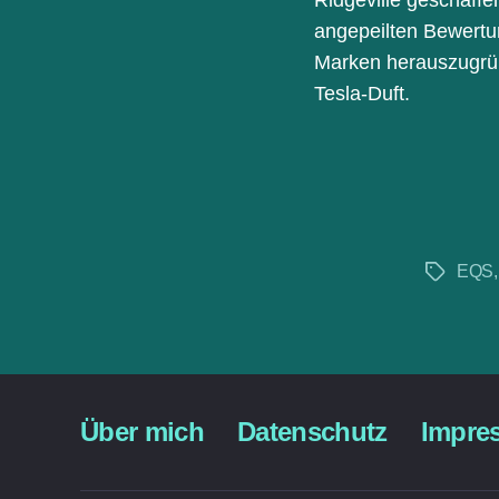
angepeilten Bewertu
Marken herauszugründ
Tesla-Duft.
EQS
Schlagwö
Über mich
Datenschutz
Impre