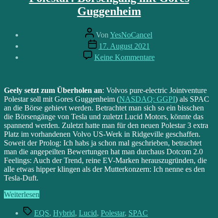
Guggenheim
Beitragsautor
Von
YesNoCancel
Beitragsdatum
17. August 2021
zu
Keine Kommentare
Polestar:
Börsengang
mit
Gores
Geely setzt zum Überholen an
: Volvos pure-electric Jointventure
Guggenheim
Polestar soll mit Gores Guggenheim (
NASDAQ: GGPI
) als SPAC
an die Börse gehievt werden. Betrachtet man sich so ein bisschen
die Börsengänge von Tesla und zuletzt Lucid Motors, könnte das
spannend werden. Zuletzt hatte man für den neuen Polestar 3 extra
Platz im vorhandenen Volvo US-Werk in Ridgeville geschaffen.
Soweit der Prolog: Ich habs ja schon mal geschrieben, betrachtet
man die angepeilten Bewertungen hat man durchaus Dotcom 2.0
Feelings: Auch der Trend, reine EV-Marken herauszugründen, die
alle etwas hipper klingen als der Mutterkonzern: Ich nenne es den
Tesla-Duft.
„Polestar:
Weiterlesen
Börsengang
Schlagwörter
mit
EQS
,
Hybrid
,
Lucid
,
Polestar
,
SPAC