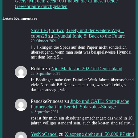
Geely: Mit dem Zeekr 001 haben die Chinesen beide
Gewehrläufe durchgeladen
Letzte Kommentare
Smart EQ fortwo, Geely und der weitere Weg –
cubus28
zu
Hyundai Ioniq 5: Back to the Future
29. Oktober 2021
[…] klingen die Specs auf dem Papier nicht sonderlich
überzeugend, wenn man sieht was beispielsweise Hyundai
mit dem Ioniq 5…
Robitu
zu
Nio: Marktstart 2022 in Deutschland
22. September 2021
In Böblingen nahe dem Daimler Werk fahren überraschend
viele Nios mit BB Kennzeichen rum, was wohl einiges
darüber aussagt, wie…
PancakePrincess
zu
Jinko und CATL: Strategische
Partnerschaft im Bereich Solar-plus-Storage
4. September 2021
sps ist für mich ein absoluter gamechanger: das wird in 10
jahren völliger standard sein. auch die kosten sind relativ…
YesNoCancel
zu
Xiaopeng dreht auf: 50.000 P7 sind