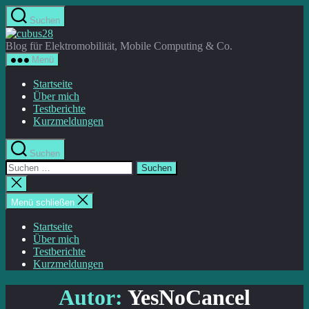
Direkt
Suchen
zum
cubus28
Inhalt
Blog für Elektromobilität, Mobile Computing & Co.
wechseln
Menü
Startseite
Über mich
Testberichte
Kurzmeldungen
Suchen
Suche
nach:
Suche
schließen
Menü schließen
Startseite
Über mich
Testberichte
Kurzmeldungen
Autor:
YesNoCancel