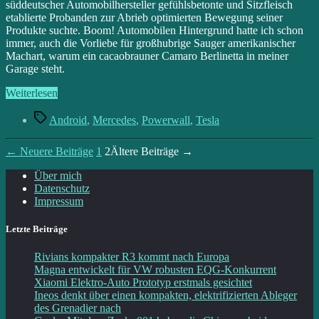
süddeutscher Automobilhersteller gefühlsbetonte und Sitzfleisch
etablierte Probanden zur Abrieb optimierten Bewegung seiner
Produkte suchte. Boom! Automobilen Hintergrund hatte ich schon
immer, auch die Vorliebe für großhubrige Sauger amerikanischer
Machart, warum ein cacaobrauner Camaro Berlinetta in meiner
Garage steht.
„Back
Weiterlesen
to
Schlagwörter
Blog“
Android
,
Mercedes
,
Powerwall
,
Tesla
Seitennummerierung
←
Neuere
Beiträge
1
2
Ältere
Beiträge
→
der
Über mich
Datenschutz
Beiträge
Impressum
Letzte Beiträge
Rivians kompakter R3 kommt nach Europa
Magna entwickelt für VW robusten EQG-Konkurrent
Xiaomi Elektro-Auto Prototyp erstmals gesichtet
Ineos denkt über einen kompakten, elektrifizierten Ableger
des Grenadier nach