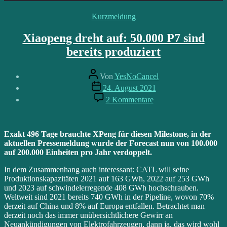
Kategorien
Kurzmeldung
Xiaopeng dreht auf: 50.000 P7 sind
bereits produziert
Beitragsautor
Von
YesNoCancel
Beitragsdatum
24. August 2021
zu
2 Kommentare
Xiaopeng
dreht
auf:
50.000
Exakt 496 Tage brauchte XPeng für diesen Milestone, in der
P7
aktuellen Pressemeldung wurde der Forecast nun von 100.000
sind
auf 200.000 Einheiten pro Jahr verdoppelt.
bereits
In dem Zusammenhang auch interessant: CATL will seine
produziert
Produktionskapazitäten 2021 auf 163 GWh, 2022 auf 253 GWh
und 2023 auf schwindelerregende 408 GWh hochschrauben.
Weltweit sind 2021 bereits 740 GWh in der Pipeline, wovon 70%
derzeit auf China und 8% auf Europa entfallen. Betrachtet man
derzeit noch das immer unübersichtlichere Gewirr an
Neuankündigungen von Elektrofahrzeugen, dann ja, das wird wohl