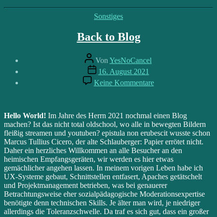
Gores
Guggenheim“
Kategorien
Sonstiges
Back to Blog
Beitragsautor
Von
YesNoCancel
Beitragsdatum
16. August 2021
zu
Keine Kommentare
Back
to
Blog
Hello World!
Im Jahre des Herrn 2021 nochmal einen Blog
machen? Ist das nicht total oldschool, wo alle in bewegten Bildern
fleißig streamen und youtuben? epistula non erubescit wusste schon
Marcus Tullius Cicero, der alte Schlauberger: Papier errötet nicht.
Daher ein herzliches Willkommen an alle Besucher an den
heimischen Empfangsgeräten, wir werden es hier etwas
gemächlicher angehen lassen. In meinem vorigen Leben habe ich
UX-Systeme gebaut, Schnittstellen entfasert, Apaches getätschelt
und Projektmanagement betrieben, was bei genauerer
Betrachtungsweise eher sozialpädagogische Moderationsexpertise
benötigte denn technischen Skills. Je älter man wird, je niedriger
allerdings die Toleranzschwelle. Da traf es sich gut, dass ein großer