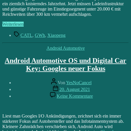
ein ziemlich knisterndes Jahrzehnt. Jetzt müssen Ladeinfrastruktur
und günstige Fahrzeuge im Einstiegssegment unter 20.000 € mit
Reichweiten über 300 km vermehrt aufschlagen.
„Xiaopeng
Weiterlesen
dreht
Schlagwörter
auf:
CATL
,
GWh
,
Xiaopeng
50.000
P7
Kategorien
Android Automotive
sind
bereits
Android Automotive OS und Digital Car
produziert“
Key: Googles neuer Fokus
Beitragsautor
Von
YesNoCancel
Beitragsdatum
20. August 2021
zu
Keine Kommentare
Android
Automotive
OS
und
Liest man Googles I/O Ankündigungen, zeichnet sich ein immer
Digital
stärkerer Fokus auf Autohersteller und das Infotainmentsystem ab.
Car
Kleinere Zahnrädchen verschieben sich, Android Auto wird