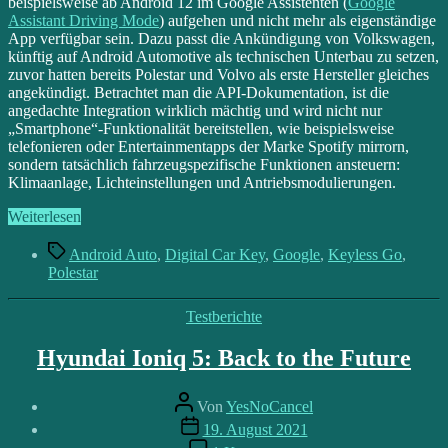
Key:
beispielsweise ab Android 12 im Google Assistenten (
Google
Googles
Assistant Driving Mode
) aufgehen und nicht mehr als eigenständige
neuer
App verfügbar sein. Dazu passt die Ankündigung von Volkswagen,
Fokus
künftig auf Android Automotive als technischen Unterbau zu setzen,
zuvor hatten bereits Polestar und Volvo als erste Hersteller gleiches
angekündigt. Betrachtet man die API-Dokumentation, ist die
angedachte Integration wirklich mächtig und wird nicht nur
„Smartphone“-Funktionalität bereitstellen, wie beispielsweise
telefonieren oder Entertainmentapps der Marke Spotify mirrorn,
sondern tatsächlich fahrzeugspezifische Funktionen ansteuern:
Klimaanlage, Lichteinstellungen und Antriebsmodulierungen.
„Android
Weiterlesen
Automotive
Schlagwörter
OS
Android Auto
,
Digital Car Key
,
Google
,
Keyless Go
,
und
Polestar
Digital
Car
Kategorien
Testberichte
Key:
Googles
Hyundai Ioniq 5: Back to the Future
neuer
Fokus“
Beitragsautor
Von
YesNoCancel
Beitragsdatum
19. August 2021
zu