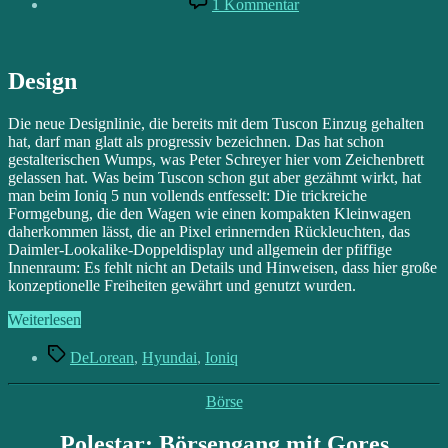
1 Kommentar
Hyundai
Ioniq
5:
Back
Design
to
the
Die neue Designlinie, die bereits mit dem Tuscon Einzug gehalten
Future
hat, darf man glatt als progressiv bezeichnen. Das hat schon
gestalterischen Wumps, was Peter Schreyer hier vom Zeichenbrett
gelassen hat. Was beim Tuscon schon gut aber gezähmt wirkt, hat
man beim Ioniq 5 nun vollends entfesselt: Die trickreiche
Formgebung, die den Wagen wie einen kompakten Kleinwagen
daherkommen lässt, die an Pixel erinnernden Rückleuchten, das
Daimler-Lookalike-Doppeldisplay und allgemein der pfiffige
Innenraum: Es fehlt nicht an Details und Hinweisen, dass hier große
konzeptionelle Freiheiten gewährt und genutzt wurden.
„Hyundai
Weiterlesen
Ioniq
Schlagwörter
5:
DeLorean
,
Hyundai
,
Ioniq
Back
to
Kategorien
Börse
the
Future“
Polestar: Börsengang mit Gores